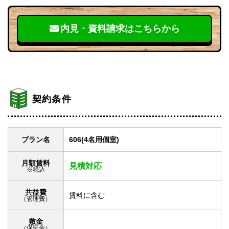
内見・資料請求はこちらから
契約条件
プラン名
606(4名用個室)
月額賃料
見積対応
※税込
共益費
賃料に含む
（管理費）
敷金
（保証金）