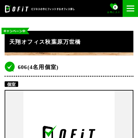
0
お気に入り
天翔オフィス秋葉原万世橋
606(4名用個室)
個室