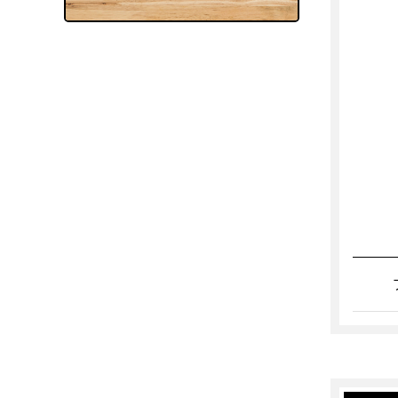
会議室（無料）
TELブース
打ち合わせスペース（オープ
ン）
郵便・ロッカー
郵便受け（有人受付）
郵便受け（エントランス）
郵便物転送
宅配物転送
ロッカー
宅配ロッカー
電話
電話転送・代行
専用電話番号
FAX転送
OA機器
複合機（有料）
複合機（無料）