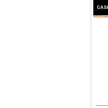
シュレッダー
CASE
施設設備
共用Wi-Fi
キッチン
給湯室
電子レンジ
ペット
シャワー
テラス付き
施設内喫煙所
トイレ男女別
プラン設備
オフィス家具付き
各席コンセント
窓付き
セキュリティ
オートロック
入退室管理 / カードキー
入退室管理 / その他
監視カメラ
警備（有人）