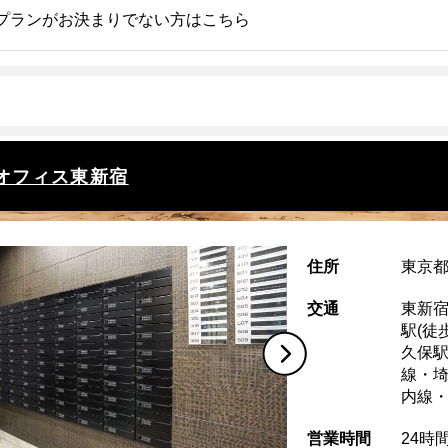
プランがお決まりでない方はこちら
オフィス東新宿
住所
東京都
交通
東新宿
駅(徒
久保駅
線・
内線
営業時間
24時