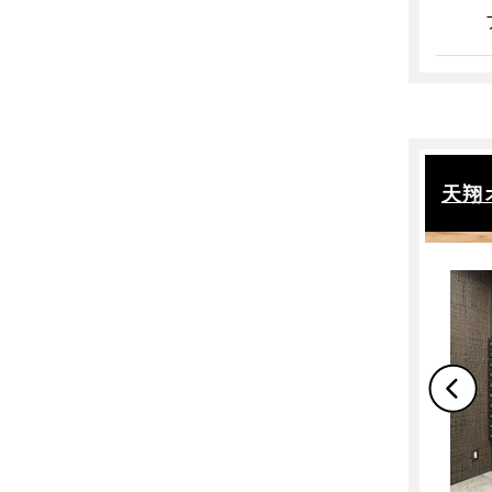
警備（無人）
駐車場・駐輪場
駐輪場
駐車場
掃除
掃除
ゴミ収集
天翔
その他
ゲスト同伴（共有ラウンジ）
24時間365日利用可能
定員以上の利用可