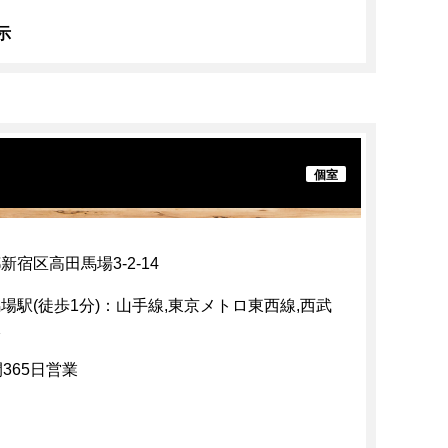
示
個室
新宿区高田馬場3-2-14
場駅(徒歩1分)：山手線,東京メトロ東西線,西武
線
間365日営業