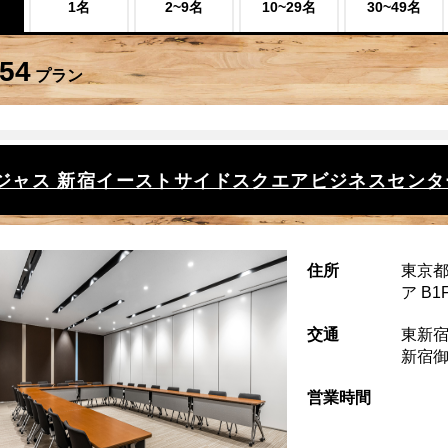
1名
2~9名
10~29名
30~49名
54
プラン
ジャス 新宿イーストサイドスクエアビジネスセンタ
住所
東京都
ア B1
交通
東新宿
新宿御
営業時間