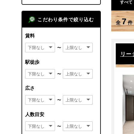
すべて
7
こだわり条件で絞り込む
全
件
賃料
〜
リー
駅徒歩
〜
広さ
〜
人数目安
〜