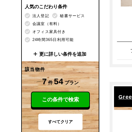
人気のこだわり条件
法人登記
秘書サービス
会議室（有料）
オフィス家具付き
24時間365日利用可能
更に詳しい条件を追加
施設サービス
該当物件
法人登記
秘書サービス
7
54
件
プラン
受付（有人）
ビジネス交流会
Gr
この条件で検索
ドリンクサービス（有料）
ドリンクサービス（無料）
会議室
会議室（有料）