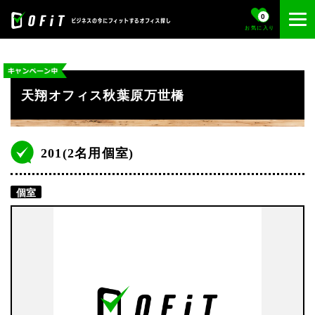
0
お気に入り
天翔オフィス秋葉原万世橋
201(2名用個室)
個室