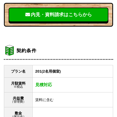
内見・資料請求はこちらから
契約条件
プラン名
201(2名用個室)
月額賃料
見積対応
※税込
共益費
賃料に含む
（管理費）
敷金
（保証金）