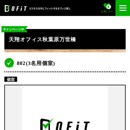
0
お気に入り
天翔オフィス秋葉原万世橋
802(3名用個室)
個室