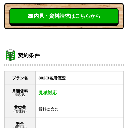
内見・資料請求はこちらから
契約条件
プラン名
802(3名用個室)
月額賃料
見積対応
※税込
共益費
賃料に含む
（管理費）
敷金
（保証金）