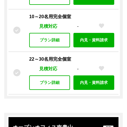
複合機（有料）
複合機（無料）
シュレッダー
施設設備
10～20名用完全個室
共用Wi-Fi
キッチン
給湯室
電子レンジ
見積対応
-
ペット
シャワー
テラス付き
施設内喫煙所
トイレ男女別
プラン詳細
内見・資料請求
プラン設備
22～30名用完全個室
オフィス家具付き
各席コンセント
窓付き
見積対応
-
セキュリティ
オートロック
入退室管理 / カードキー
プラン詳細
内見・資料請求
入退室管理 / その他
監視カメラ
警備（有人）
警備（無人）
駐車場・駐輪場
駐輪場
駐車場