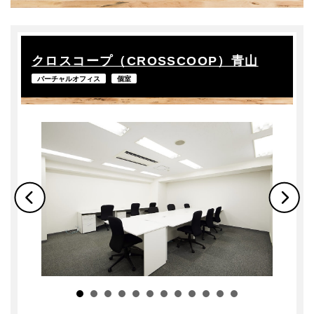
ブランド
駅徒歩
バーチャルオフィス
ブランド変更
〜
クロスコープ（CROSSCOOP）青山
バーチャルオフィス
個室
オフィスタイプ変更
広さ
〜
人数目安
〜
人気のこだわり条件
法人登記
秘書サービス
会議室（有料）
オフィス家具付き
24時間365日利用可能
更に詳しい条件を追加
施設サービス