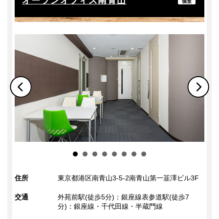
オープンオフィス南青山
掃除
個室
掃除
ゴミ収集
その他
ゲスト同伴（共有ラウンジ）
24時間365日利用可能
定員以上の利用可
住所
東京都港区南青山3-5-2南青山第一韮澤ビル3F
交通
外苑前駅(徒歩5分)：銀座線表参道駅(徒歩7
分)：銀座線・千代田線・半蔵門線