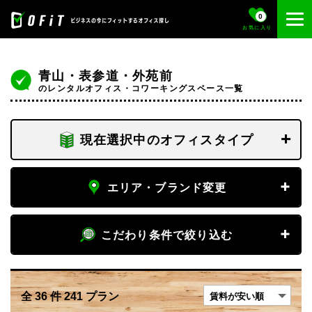
0
お気に入り
青山・表参道・外苑前
のレンタルオフィス・コワーキングスペース一覧
現在選択中のオフィスタイプ
フロア専有
エリア・ブランド変更
個室
エリア
こだわり条件で絞り込む
青山・表参道・外苑前
専有デスク
賃料
エリア変更
全
36
件
241
プラン
〜
フリーデスク