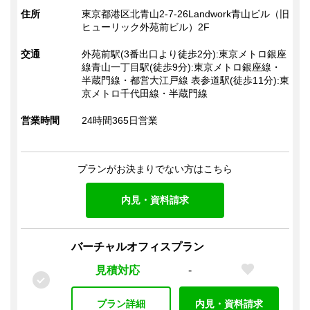
該当物件
住所
東京都港区北青山2-7-26Landwork青山ビル（旧
法人登記
秘書サービス
受付（有人）
36
241
ヒューリック外苑前ビル）2F
件
プラン
ビジネス交流会
ドリンクサービス（有料）
交通
外苑前駅(3番出口より徒歩2分):東京メトロ銀座
ドリンクサービス（無料）
線青山一丁目駅(徒歩9分):東京メトロ銀座線・
この条件で検索
半蔵門線・都営大江戸線 表参道駅(徒歩11分):東
会議室
京メトロ千代田線・半蔵門線
会議室（有料）
会議室（無料）
TELブース
営業時間
24時間365日営業
打ち合わせスペース（オープン）
郵便・ロッカー
プランがお決まりでない方はこちら
郵便受け（有人受付）
郵便受け（エントランス）
郵便物転送
宅配物転送
ロッカー
内見・資料請求
宅配ロッカー
電話
バーチャルオフィスプラン
電話転送・代行
専用電話番号
FAX転送
見積対応
-
OA機器
プラン詳細
内見・資料請求