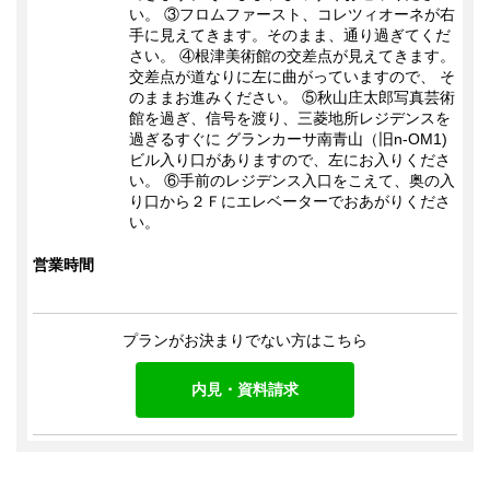
い。 ③フロムファースト、コレツィオーネが右
手に見えてきます。そのまま、通り過ぎてくだ
さい。 ④根津美術館の交差点が見えてきます。
交差点が道なりに左に曲がっていますので、 そ
のままお進みください。 ⑤秋山庄太郎写真芸術
館を過ぎ、信号を渡り、三菱地所レジデンスを
過ぎるすぐに グランカーサ南青山（旧n-OM1)
ビル入り口がありますので、左にお入りくださ
い。 ⑥手前のレジデンス入口をこえて、奥の入
り口から２Ｆにエレベーターでおあがりくださ
い。
営業時間
プランがお決まりでない方はこちら
内見・資料請求