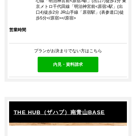
心線「明治神宮前<原宿>駅」(出口7)徒歩1分 東
京メトロ千代田線「明治神宮前<原宿>駅」(出
口4)徒歩2分 JR山手線「原宿駅」(表参道口)徒
歩5分</原宿></原宿>
営業時間
プランがお決まりでない方はこちら
内見・資料請求
THE HUB（ザハブ）南⻘山BASE