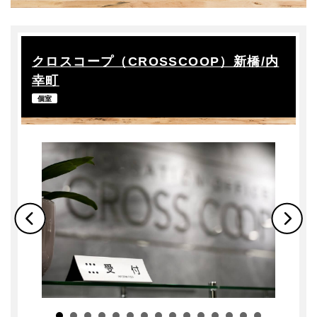
クロスコープ（CROSSCOOP）
駅徒歩
バーチャルオフィス
ブランド変更
〜
クロスコープ（CROSSCOOP）新橋/内
幸町
オフィスタイプ変更
広さ
個室
〜
人数目安
〜
人気のこだわり条件
法人登記
秘書サービス
会議室（有料）
オフィス家具付き
24時間365日利用可能
更に詳しい条件を追加
施設サービス