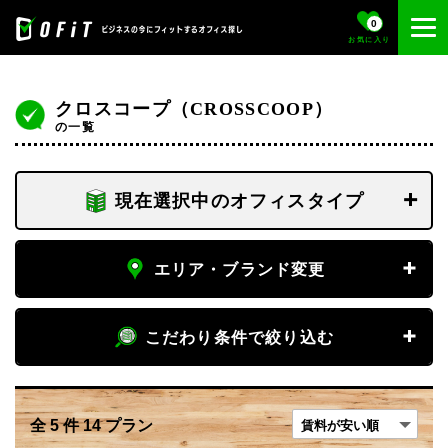
0
お気に入り
クロスコープ（CROSSCOOP）
の一覧
現在選択中のオフィスタイプ
フロア専有
エリア・ブランド変更
個室
エリア
こだわり条件で絞り込む
専有デスク
エリア変更
賃料
全
5
件
14
プラン
ブランド
〜
フリーデスク