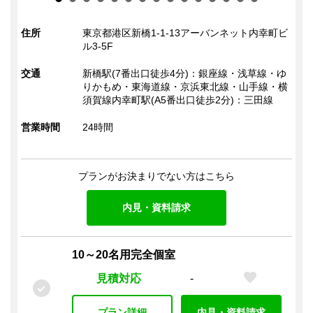
該当物件
法人登記
秘書サービス
受付（有人）
5
14
住所
東京都港区新橋1-1-13アーバンネット内幸町ビ
件
プラン
ビジネス交流会
ドリンクサービス（有料）
ル3-5F
ドリンクサービス（無料）
交通
新橋駅(7番出口徒歩4分)：銀座線・浅草線・ゆ
この条件で検索
会議室
りかもめ・東海道線・京浜東北線・山手線・横
須賀線内幸町駅(A5番出口徒歩2分)：三田線
会議室（有料）
会議室（無料）
TELブース
打ち合わせスペース（オープン）
営業時間
24時間
郵便・ロッカー
プランがお決まりでない方はこちら
郵便受け（有人受付）
郵便受け（エントランス）
郵便物転送
宅配物転送
ロッカー
内見・資料請求
宅配ロッカー
電話
10～20名用完全個室
電話転送・代行
専用電話番号
FAX転送
見積対応
-
OA機器
プラン詳細
内見・資料請求