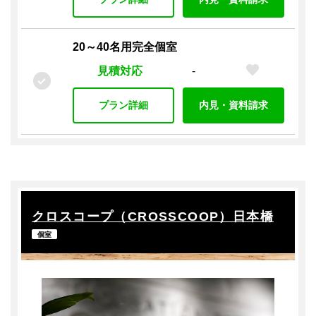
複合機（有料）
複合機（無料）
シュレッダー
施設設備
20～40名用完全個室
共用Wi-Fi
キッチン
給湯室
電子レンジ
見積対応
-
ペット
シャワー
テラス付き
施設内喫煙所
トイレ男女別
プラン詳細
内見・資料請求
プラン設備
オフィス家具付き
各席コンセント
窓付き
セキュリティ
オートロック
入退室管理 / カードキー
クロスコープ（CROSSCOOP）日本橋
入退室管理 / その他
監視カメラ
警備（有人）
個室
警備（無人）
駐車場・駐輪場
駐輪場
駐車場