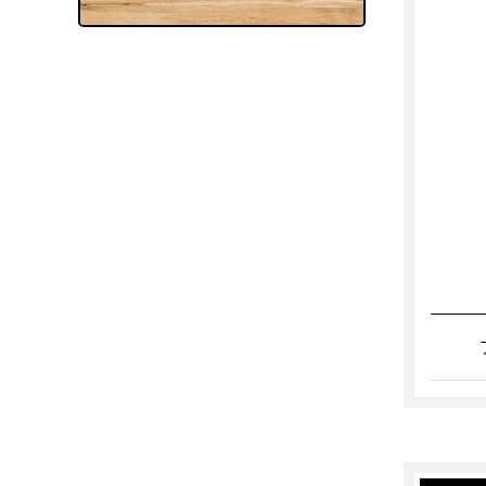
会議室（無料）
TELブース
打ち合わせスペース（オープ
ン）
郵便・ロッカー
郵便受け（有人受付）
郵便受け（エントランス）
郵便物転送
宅配物転送
ロッカー
宅配ロッカー
電話
電話転送・代行
専用電話番号
FAX転送
OA機器
複合機（有料）
複合機（無料）