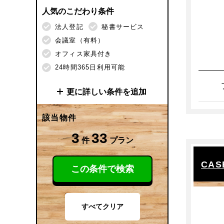
人気のこだわり条件
法人登記
秘書サービス
会議室（有料）
オフィス家具付き
24時間365日利用可能
更に詳しい条件を追加
施設サービス
該当物件
法人登記
秘書サービス
3
33
件
プラン
受付（有人）
ビジネス交流会
CASE
この条件で検索
ドリンクサービス（有料）
ドリンクサービス（無料）
会議室
会議室（有料）