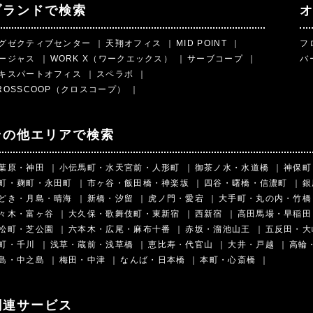
ブランドで検索
グゼクティブセンター
｜
天翔オフィス
｜
MID POINT
｜
フ
ージャス
｜
WORK X（ワークエックス）
｜
サーブコープ
｜
バ
キスパートオフィス
｜
スペラボ
｜
ROSSCOOP（クロスコープ）
｜
その他エリアで検索
葉原・神田
｜
小伝馬町・水天宮前・人形町
｜
御茶ノ水・水道橋
｜
神保町
町・麹町・永田町
｜
市ヶ谷・飯田橋・神楽坂
｜
四谷・曙橋・信濃町
｜
銀
どき・月島・晴海
｜
新橋・汐留
｜
虎ノ門・愛宕
｜
大手町・丸の内・竹橋
々木・富ヶ谷
｜
大久保・歌舞伎町・東新宿
｜
西新宿
｜
高田馬場・早稲田
松町・芝公園
｜
六本木・広尾・麻布十番
｜
赤坂・溜池山王
｜
五反田・大
町・千川
｜
浅草・蔵前・浅草橋
｜
恵比寿・代官山
｜
大井・戸越
｜
高輪
島・中之島
｜
梅田・中津
｜
なんば・日本橋
｜
本町・心斎橋
｜
関連サービス