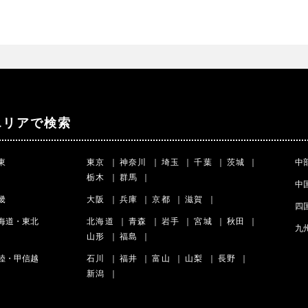
エリアで検索
東
東京
｜
神奈川
｜
埼玉
｜
千葉
｜
茨城
｜
中
栃木
｜
群馬
｜
中
畿
大阪
｜
兵庫
｜
京都
｜
滋賀
｜
四
海道・東北
北海道
｜
青森
｜
岩手
｜
宮城
｜
秋田
｜
九
山形
｜
福島
｜
陸・甲信越
石川
｜
福井
｜
富山
｜
山梨
｜
長野
｜
新潟
｜