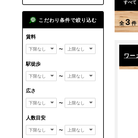
すべて
3
こだわり条件で絞り込む
全
件
賃料
〜
ワー
駅徒歩
〜
広さ
〜
人数目安
〜