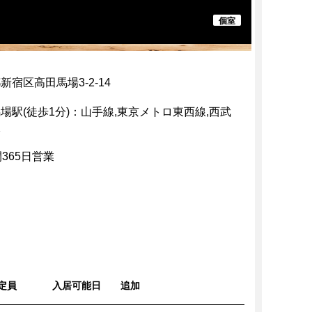
個室
新宿区高田馬場3-2-14
場駅(徒歩1分)：山手線,東京メトロ東西線,西武
線
間365日営業
定員
入居可能日
追加