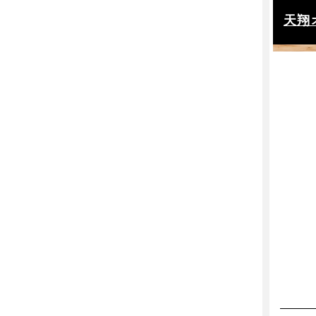
シュレッダー
天翔
施設設備
共用Wi-Fi
キッチン
給湯室
電子レンジ
ペット
シャワー
テラス付き
施設内喫煙所
トイレ男女別
プラン設備
オフィス家具付き
各席コンセント
窓付き
セキュリティ
オートロック
入退室管理 / カードキー
入退室管理 / その他
監視カメラ
警備（有人）