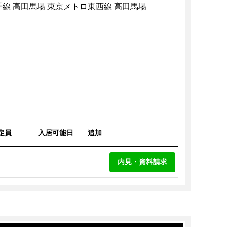
手線 高田馬場 東京メトロ東西線 高田馬場
定員
入居可能日
追加
内見・資料請求