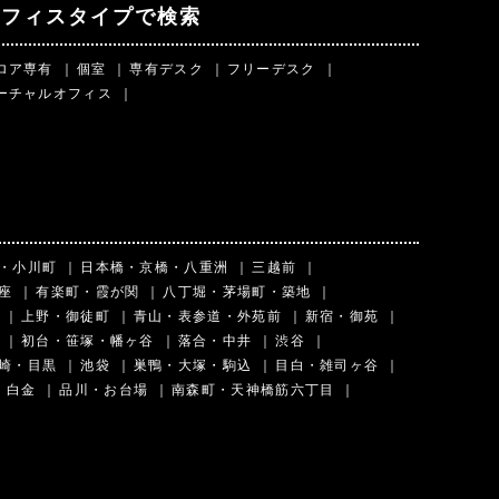
オフィスタイプで検索
ロア専有
｜
個室
｜
専有デスク
｜
フリーデスク
｜
ーチャルオフィス
｜
・小川町
｜
日本橋・京橋・八重洲
｜
三越前
｜
座
｜
有楽町・霞が関
｜
八丁堀・茅場町・築地
｜
｜
上野・御徒町
｜
青山・表参道・外苑前
｜
新宿・御苑
｜
｜
初台・笹塚・幡ヶ谷
｜
落合・中井
｜
渋谷
｜
崎・目黒
｜
池袋
｜
巣鴨・大塚・駒込
｜
目白・雑司ヶ谷
｜
・白金
｜
品川・お台場
｜
南森町・天神橋筋六丁目
｜