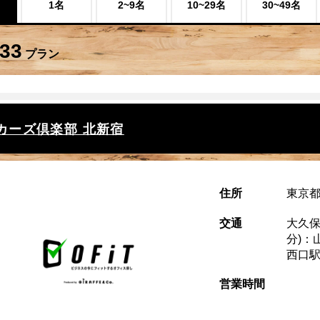
1名
2~9名
10~29名
30~49名
33
プラン
カーズ倶楽部 北新宿
住所
東京都
交通
大久保
分)：
西口駅
営業時間