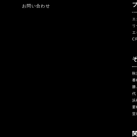
お問い合わせ
エ
リ
エ
C
秋
番
勝
代
浜
要
堂