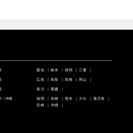
部
愛知
｜
岐阜
｜
静岡
｜
三重
｜
国
広島
｜
鳥取
｜
島根
｜
岡山
｜
国
香川
｜
愛媛
｜
州・沖縄
福岡
｜
長崎
｜
熊本
｜
大分
｜
鹿児島
｜
宮崎
｜
沖縄
｜