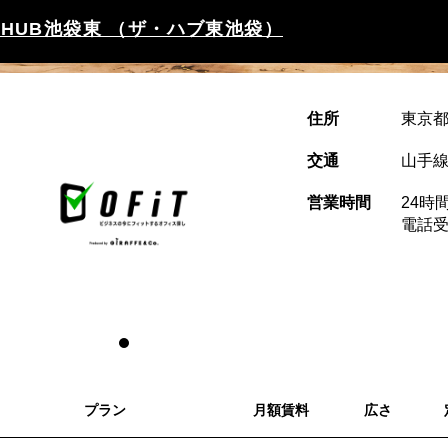
E HUB池袋東 （ザ・ハブ東池袋）
住所
東京都
交通
山手線
営業時間
24時
電話受付
プラン
月額賃料
広さ