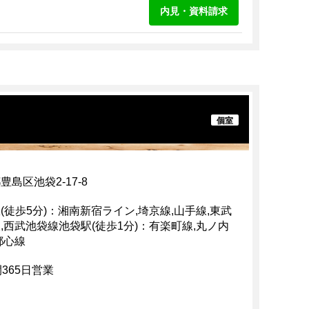
内見・資料請求
個室
豊島区池袋2-17-8
(徒歩5分)：湘南新宿ライン,埼京線,山手線,東武
,西武池袋線池袋駅(徒歩1分)：有楽町線,丸ノ内
都心線
間365日営業