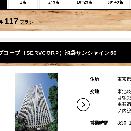
1名
2~9名
10~29名
30~49名
117
件
プラン
ブコープ（SERVCORP）池袋サンシャイン60
住所
東京都
交通
東池袋
目駅(
南新
ノ内
営業時間
8:30~