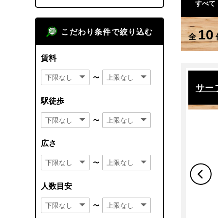
すべて
10
こだわり条件で絞り込む
全
賃料
〜
サー
駅徒歩
〜
広さ
〜
人数目安
〜