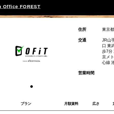
 Office FOREST
住所
東京都
交通
JR山
口 東
歩7分
京メト
心線 池
営業時間
プラン
月額賃料
広さ