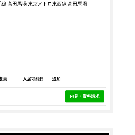
手線 高田馬場 東京メトロ東西線 高田馬場
定員
入居可能日
追加
内見・資料請求