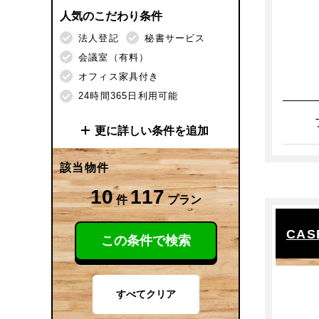
人気のこだわり条件
法人登記
秘書サービス
会議室（有料）
オフィス家具付き
24時間365日利用可能
更に詳しい条件を追加
施設サービス
該当物件
法人登記
秘書サービス
10
117
件
プラン
受付（有人）
ビジネス交流会
CASE
この条件で検索
ドリンクサービス（有料）
ドリンクサービス（無料）
会議室
会議室（有料）