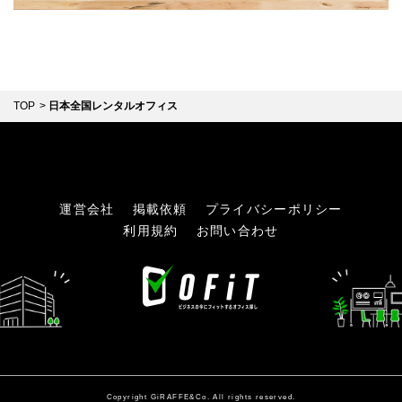
駅徒歩
ブランド変更
バーチャルオフィス
〜
オフィスタイプ変更
広さ
TOP
日本全国レンタルオフィス
〜
人数目安
運営会社
掲載依頼
プライバシーポリシー
〜
利用規約
お問い合わせ
人気のこだわり条件
法人登記
秘書サービス
会議室（有料）
オフィス家具付き
24時間365日利用可能
更に詳しい条件を追加
施設サービス
Copyright GiRAFFE&Co. All rights reserved.