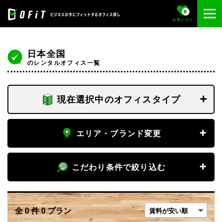
0
お気に入り
日本全国
のレンタルオフィス一覧
現在選択中のオフィスタイプ
フロア専有
エリア・ブランド変更
個室
エリア
こだわり条件で絞り込む
専有デスク
エリア変更
賃料
全
0
件
0
プラン
ブランド
〜
フリーデスク