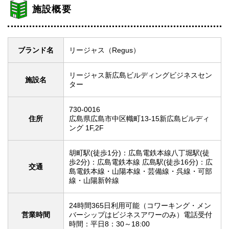
施設概要
ブランド名
リージャス（Regus）
リージャス新広島ビルディングビジネスセン
施設名
ター
730-0016
住所
広島県広島市中区幟町13-15新広島ビルディ
ング 1F,2F
胡町駅(徒歩1分)：広島電鉄本線八丁堀駅(徒
歩2分)：広島電鉄本線 広島駅(徒歩16分)：広
交通
島電鉄本線・山陽本線・芸備線・呉線・可部
線・山陽新幹線
24時間365日利用可能（コワーキング・メン
営業時間
バーシップはビジネスアワーのみ）電話受付
時間：平日8：30～18:00