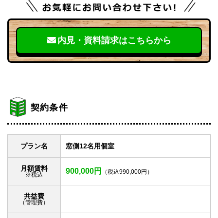
内見・資料請求はこちらから
契約条件
プラン名
窓側12名用個室
月額賃料
900,000円
（税込990,000円）
※税込
共益費
（管理費）