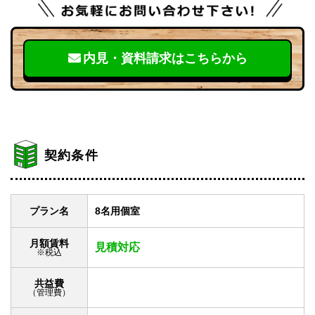
内見・資料請求はこちらから
契約条件
プラン名
8名用個室
月額賃料
見積対応
※税込
共益費
（管理費）