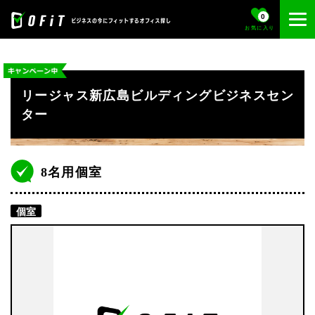
0
お気に入り
リージャス新広島ビルディングビジネスセン
ター
8名用個室
個室