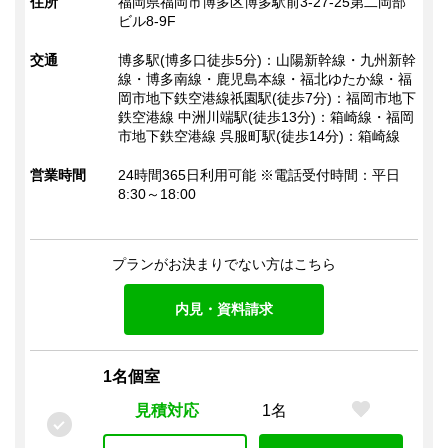
住所
福岡県福岡市博多区博多駅前3-27-25第二岡部
該当物件
ビル8-9F
法人登記
秘書サービス
受付（有人）
19
96
件
プラン
ビジネス交流会
ドリンクサービス（有料）
交通
博多駅(博多口徒歩5分)：山陽新幹線・九州新幹
線・博多南線・鹿児島本線・福北ゆたか線・福
ドリンクサービス（無料）
岡市地下鉄空港線祇園駅(徒歩7分)：福岡市地下
この条件で検索
鉄空港線 中洲川端駅(徒歩13分)：箱崎線・福岡
会議室
市地下鉄空港線 呉服町駅(徒歩14分)：箱崎線
会議室（有料）
会議室（無料）
TELブース
営業時間
24時間365日利用可能 ※電話受付時間：平日
打ち合わせスペース（オープン）
8:30～18:00
郵便・ロッカー
郵便受け（有人受付）
郵便受け（エントランス）
プランがお決まりでない方はこちら
郵便物転送
宅配物転送
ロッカー
内見・資料請求
宅配ロッカー
電話
1名個室
電話転送・代行
専用電話番号
FAX転送
見積対応
1名
OA機器