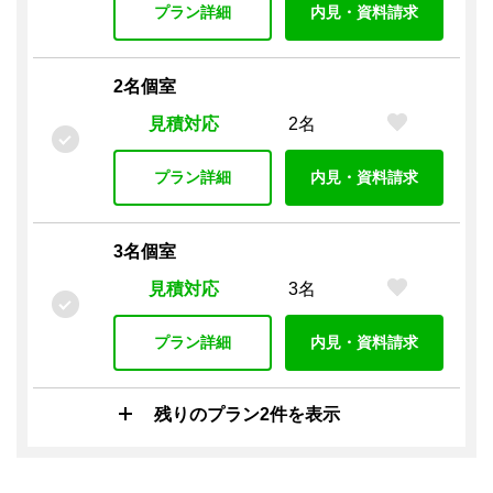
複合機（有料）
複合機（無料）
シュレッダー
プラン詳細
内見・資料請求
施設設備
2名個室
共用Wi-Fi
キッチン
給湯室
電子レンジ
ペット
シャワー
テラス付き
施設内喫煙所
見積対応
2名
トイレ男女別
プラン詳細
内見・資料請求
プラン設備
オフィス家具付き
各席コンセント
窓付き
3名個室
セキュリティ
見積対応
3名
オートロック
入退室管理 / カードキー
入退室管理 / その他
監視カメラ
警備（有人）
プラン詳細
内見・資料請求
警備（無人）
残りのプラン2件を表示
駐車場・駐輪場
駐輪場
駐車場