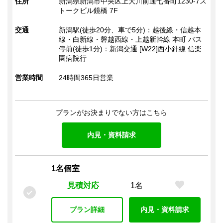
住所
新潟県新潟市中央区上大川前通七番町1230-7ス
該当物件
トークビル鏡橋 7F
法人登記
秘書サービス
受付（有人）
3
3
件
プラン
ビジネス交流会
ドリンクサービス（有料）
交通
新潟駅(徒歩20分、車で5分)：越後線・信越本
線・白新線・磐越西線・上越新幹線 本町 バス
ドリンクサービス（無料）
停前(徒歩1分)：新潟交通 [W22]西小針線 信楽
この条件で検索
園病院行
会議室
会議室（有料）
会議室（無料）
TELブース
営業時間
24時間365日営業
打ち合わせスペース（オープン）
郵便・ロッカー
プランがお決まりでない方はこちら
郵便受け（有人受付）
郵便受け（エントランス）
内見・資料請求
郵便物転送
宅配物転送
ロッカー
宅配ロッカー
1名個室
電話
見積対応
1名
電話転送・代行
専用電話番号
FAX転送
プラン詳細
内見・資料請求
OA機器