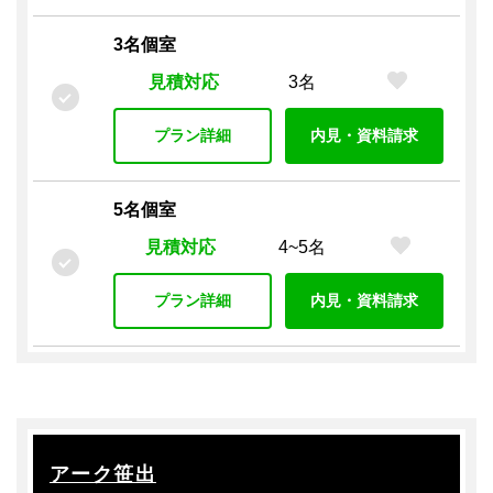
複合機（有料）
複合機（無料）
シュレッダー
3名個室
施設設備
見積対応
3名
共用Wi-Fi
キッチン
給湯室
電子レンジ
ペット
シャワー
テラス付き
施設内喫煙所
プラン詳細
内見・資料請求
トイレ男女別
プラン設備
5名個室
オフィス家具付き
各席コンセント
窓付き
見積対応
4~5名
セキュリティ
プラン詳細
内見・資料請求
オートロック
入退室管理 / カードキー
入退室管理 / その他
監視カメラ
警備（有人）
警備（無人）
駐車場・駐輪場
駐輪場
駐車場
アーク笹出