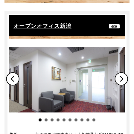
ブランド
駅徒歩
バーチャルオフィス
ブランド変更
〜
オープンオフィス新潟
個室
オフィスタイプ変更
広さ
〜
人数目安
〜
人気のこだわり条件
法人登記
秘書サービス
会議室（有料）
オフィス家具付き
24時間365日利用可能
更に詳しい条件を追加
施設サービス