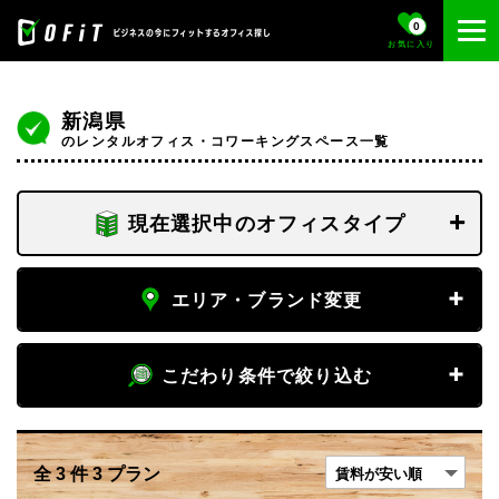
0
お気に入り
新潟県
のレンタルオフィス・コワーキングスペース一覧
現在選択中のオフィスタイプ
フロア専有
エリア・ブランド変更
個室
エリア
こだわり条件で絞り込む
新潟県
専有デスク
賃料
エリア変更
全
3
件
3
プラン
〜
フリーデスク