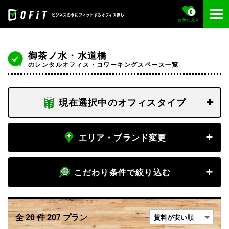
0
お気に入り
御茶ノ水・水道橋
のレンタルオフィス・コワーキングスペース一覧
現在選択中のオフィスタイプ
フロア専有
エリア・ブランド変更
個室
エリア
こだわり条件で絞り込む
御茶ノ水・水道橋
専有デスク
賃料
エリア変更
全
20
件
207
プラン
〜
フリーデスク