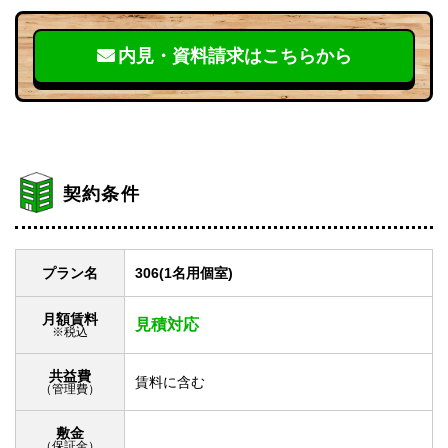
内見・資料請求はこちらから
契約条件
プラン名
306(1名用個室)
月額賃料
見積対応
※税込
共益費
賃料に含む
（管理費）
敷金
（保証金）