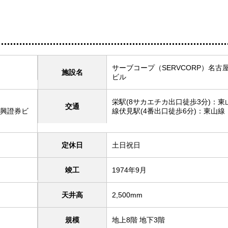
サーブコープ（SERVCORP）名古
施設名
ビル
栄駅(8サカエチカ出口徒歩3分)：
交通
日興證券ビ
線伏見駅(4番出口徒歩6分)：東山線
定休日
土日祝日
竣工
1974年9月
天井高
2,500mm
規模
地上8階 地下3階