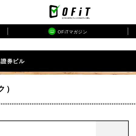
OFiTマガジン
興證券ビル
ク）