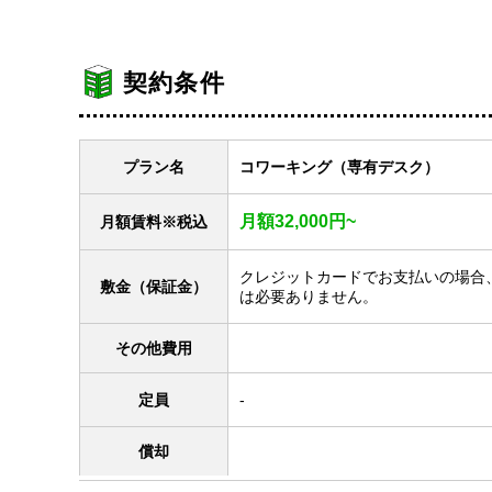
契約条件
プラン名
コワーキング（専有デスク）
月額32,000円~
月額賃料
※税込
クレジットカードでお支払いの場合
敷金
（保証金）
は必要ありません。
その他費用
定員
-
償却