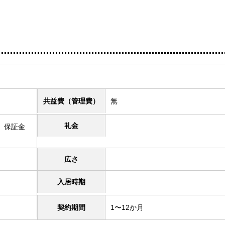
共益費
（管理費）
無
礼金
、保証金
広さ
入居時期
契約期間
1〜12か月