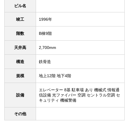
ビル名
竣工
1996年
階数
B棟9階
天井高
2,700mm
構造
鉄骨造
規模
地上12階 地下4階
エレベーター 8基 駐車場 あり 機械式 情報通
設備
信設備 光ファイバー 空調 セントラル空調 セ
キュリティ 機械警備
その他