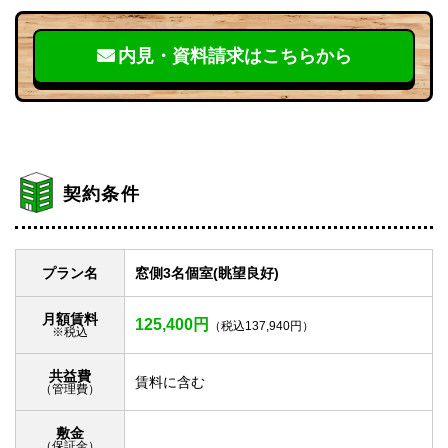
内見・資料請求はこちらから
契約条件
プラン名
窓側3名個室(眺望良好)
月額賃料
125,400円
（税込137,940円）
※税込
共益費
賃料に含む
（管理費）
敷金
（保証金）