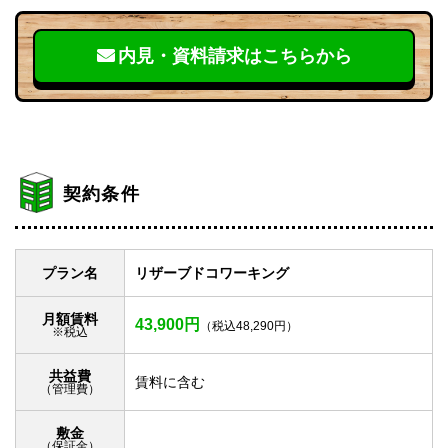
内見・資料請求はこちらから
契約条件
プラン名
リザーブドコワーキング
月額賃料
43,900円
（税込48,290円）
※税込
共益費
賃料に含む
（管理費）
敷金
（保証金）