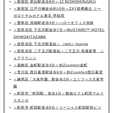
＜新宿区 初台駅徒歩8分＞12 NISHISHINJUKU
＜新宿区 江戸川橋徒歩約10分＞ZXY提携拠点 リー
ガロイヤルホテル東京 早稲田
＜豊島区 池袋駅徒歩3分＞ハローオフィス池袋
＜世田谷区 下北沢駅徒歩7分＞MUSTARD™ HOTEL
SHIMOKITAZAWA
＜世田谷区 下北沢駅直結＞（tefu）lounge
＜世田谷区 二子玉川駅直結＞二子玉川 蔦屋家電 シ
ェアラウンジ
＜葛飾区 金町駅徒歩3分＞BIZcomfort金町
＜荒川区 西日暮里駅徒歩6分＞BIZcomfort西日暮里
＜練馬区「大泉学園」駅徒歩2分＞エミフィス大泉学
園
＜町田市「町田駅」徒歩1分＞勉強カフェ町田マルイ
スタジオ
＜町田市 町田駅徒歩5分＞リージャス町田駅前ビジ