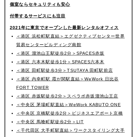
個室ならセキュリティも安心
付帯するサービスにも注目
2021年に東京でオープンした最新レンタルオフィス
＜港区 浜松町駅直結＞エグゼクティブセンター世界
貿易センタービルディング南館
＜港区 溜池山王駅徒歩2分＞SPACES赤坂
＜港区 六本木駅徒歩1分＞SPACES六本木
＜港区 田町駅徒歩3分＞TSUTAYA 田町駅前店
＜港区 内幸町駅 霞が関駅直結＞WeWork 日比谷
FORT TOWER
＜港区 赤坂駅徒歩2分＞スペラボ赤坂溜池山王店
＜中央区 茅場町駅直結＞WeWork KABUTO ONE
＜中央区 京橋駅徒歩2分＞ビジネスエアポート京橋
＜中央区 馬喰町駅徒歩2分＞LIT
＜千代田区 大手町駅直結＞ワークスタイリング大手