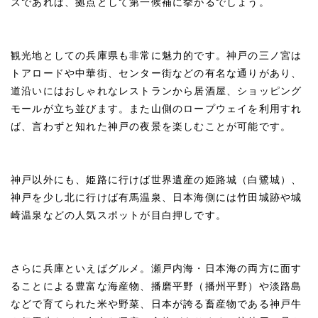
スであれば、拠点として第一候補に挙がるでしょう。
観光地としての兵庫県も非常に魅力的です。神戸の三ノ宮は
トアロードや中華街、センター街などの有名な通りがあり、
道沿いにはおしゃれなレストランから居酒屋、ショッピング
モールが立ち並びます。また山側のロープウェイを利用すれ
ば、言わずと知れた神戸の夜景を楽しむことが可能です。
神戸以外にも、姫路に行けば世界遺産の姫路城（白鷺城）、
神戸を少し北に行けば有馬温泉、日本海側には竹田城跡や城
崎温泉などの人気スポットが目白押しです。
さらに兵庫といえばグルメ。瀬戸内海・日本海の両方に面す
ることによる豊富な海産物、播磨平野（播州平野）や淡路島
などで育てられた米や野菜、日本が誇る畜産物である神戸牛